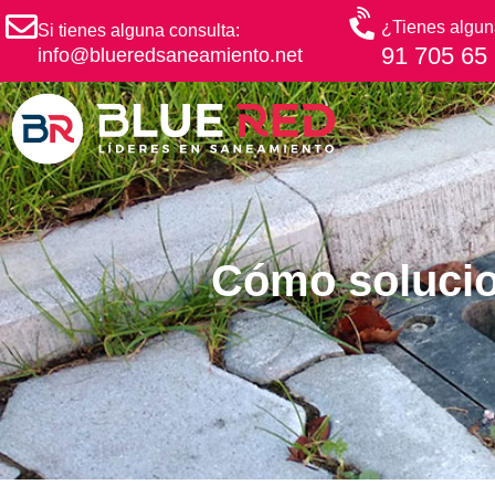
¿Tienes algun
Si tienes alguna consulta:
91 705 65
info@blueredsaneamiento.net
Cómo solucio