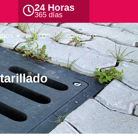
24 Horas
365 días
CIOS
BLOG
CONTACTO
arillado