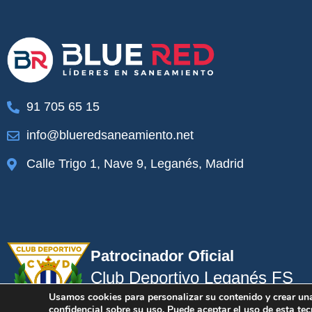
d"
"El personal muy profesional el técnico imp
91 705 65 15
ojalá todas las empresas fueran iguales.
info@blueredsaneamiento.net
Jose Maria Garcia
Calle Trigo 1, Nave 9, Leganés, Madrid
Patrocinador Oficial
Club Deportivo Leganés FS
Usamos cookies para personalizar su contenido y crear un
confidencial sobre su uso. Puede aceptar el uso de esta tec