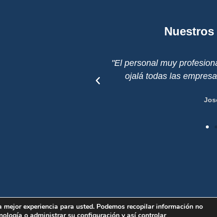
Nuestros 
ecable en su trabajo
"Han tenido las tecnicas m
 Nos iría mejor."
continuas hu
a mejor experiencia para usted. Podemos recopilar información no
nología o administrar su configuración y así controlar