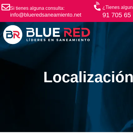
¿Tienes algun
Si tienes alguna consulta:
91 705 65
info@blueredsaneamiento.net
Localización