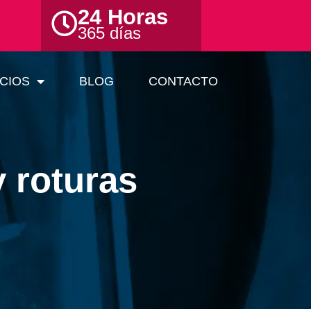
24 Horas
365 días
CIOS
BLOG
CONTACTO
y roturas